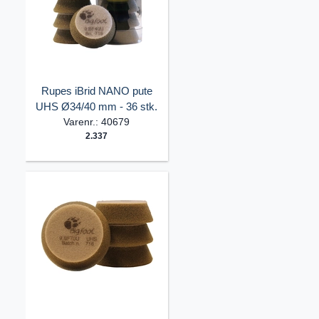
Rupes iBrid NANO pute
UHS Ø34/40 mm - 36 stk.
Varenr.: 40679
2.337