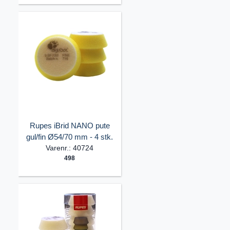
Rupes iBrid NANO pute
gul/fin Ø54/70 mm - 4 stk.
Varenr.: 40724
498