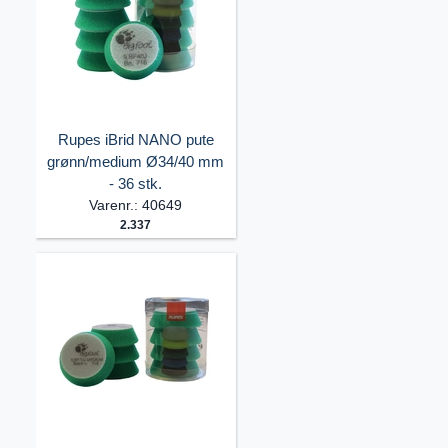
Rupes iBrid NANO pute
grønn/medium Ø34/40 mm
- 36 stk.
Varenr.: 40649
2.337