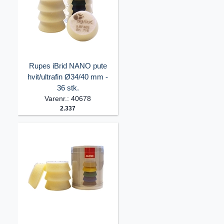
Rupes iBrid NANO pute
hvit/ultrafin Ø34/40 mm -
36 stk.
Varenr.: 40678
2.337