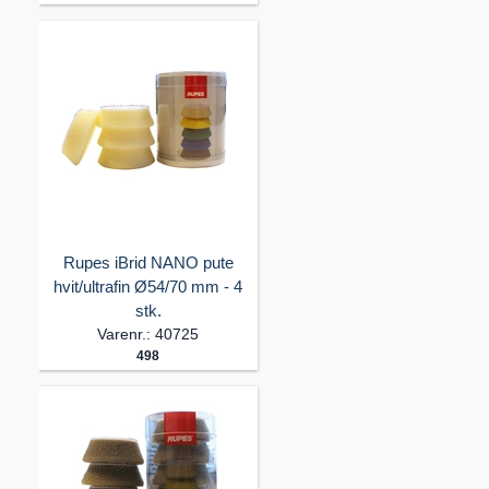
Rupes iBrid NANO pute
hvit/ultrafin Ø54/70 mm - 4
stk.
Varenr.: 40725
498