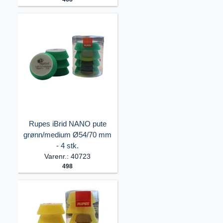
Rupes iBrid NANO pute
grønn/medium Ø54/70 mm
- 4 stk.
Varenr.: 40723
498