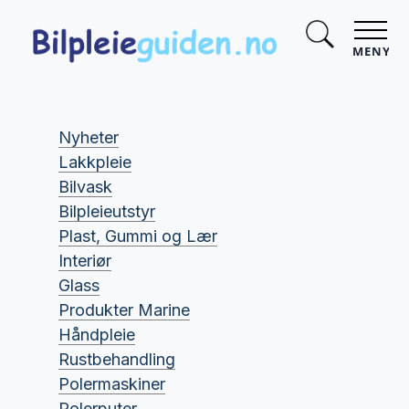
MENY
Nyheter
Lakkpleie
Bilvask
Bilpleieutstyr
Plast, Gummi og Lær
Interiør
Glass
Produkter Marine
Håndpleie
Rustbehandling
Polermaskiner
Polerputer