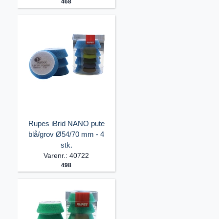
468
Rupes iBrid NANO pute
blå/grov Ø54/70 mm - 4
stk.
Varenr.: 40722
498