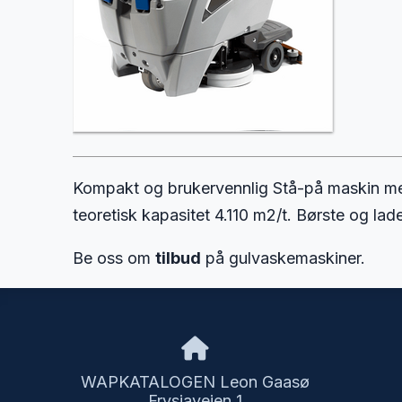
Kompakt og brukervennlig Stå-på maskin med v
teoretisk kapasitet 4.110 m2/t. Børste og lader
Be oss om
tilbud
på gulvaskemaskiner.
WAPKATALOGEN Leon Gaasø
Frysjaveien 1