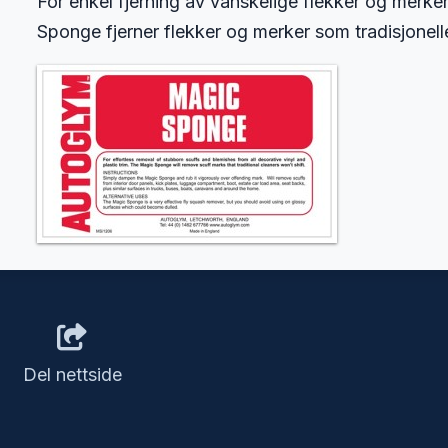
For enkel fjerning av vanskelige flekker og merker 
Sponge fjerner flekker og merker som tradisjonelle
Del nettside