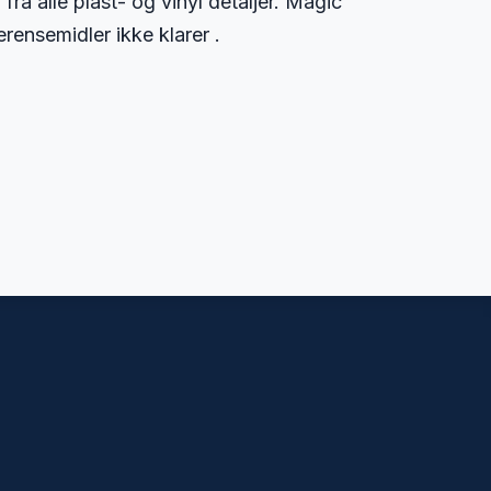
fra alle plast- og vinyl detaljer. Magic
rensemidler ikke klarer .