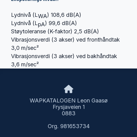
Lydnivå (L
) 108,6 dB(A)
WA
Lydnivå (L
) 99,6 dB(A)
pA
Støytoleranse (K-faktor) 2,5 dB(A)
Vibrasjonsverdi (3 akser) ved fronthåndtak
3,0 m/sec²
Vibrasjonsverdi (3 akser) ved bakhåndtak
3,6 m/sec²
WAPKATALOGEN Leon Gaasø
Frysjaveien 1
0883
Org. 981653734