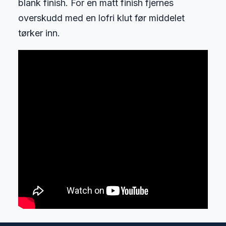
blank finish. For en matt finish fjernes
overskudd med en lofri klut før middelet
tørker inn.